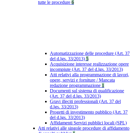
tutte le procedure
6
Automatizzazione delle procedure (Art. 37
del d.lgs. 33/2013)
5
Acquisizione interesse realizzazione opere
incompiute (Art. 37 del d.lgs. 33/2013)
Atti relativi alla programmazione di lavori,
opere, servizi e forniture / Mancata
redazione programmazione
1
Documenti sul sistema di qualificazione
(Art. 37 del d.lgs. 33/2013)
Gravi illeciti professionali (Art. 37 del
d.lgs. 33/2013)
Progetti di investimento pubblico (Art. 37
del d.lgs. 33/2013)
Affidamenti Servizi pubblici locali (SPL)
Atti relativi alle singole procedure di affidamento