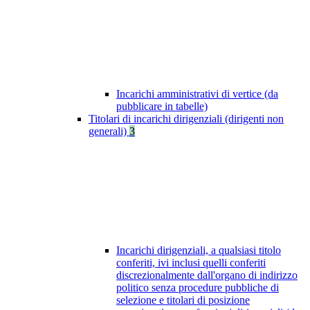
Incarichi amministrativi di vertice (da
pubblicare in tabelle)
Titolari di incarichi dirigenziali (dirigenti non
generali)
3
Incarichi dirigenziali, a qualsiasi titolo
conferiti, ivi inclusi quelli conferiti
discrezionalmente dall'organo di indirizzo
politico senza procedure pubbliche di
selezione e titolari di posizione