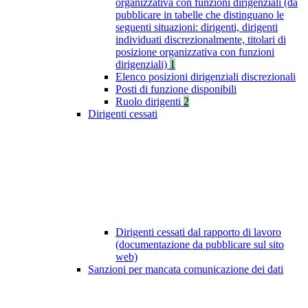
organizzativa con funzioni dirigenziali (da
pubblicare in tabelle che distinguano le
seguenti situazioni: dirigenti, dirigenti
individuati discrezionalmente, titolari di
posizione organizzativa con funzioni
dirigenziali)
1
Elenco posizioni dirigenziali discrezionali
Posti di funzione disponibili
Ruolo dirigenti
2
Dirigenti cessati
Dirigenti cessati dal rapporto di lavoro
(documentazione da pubblicare sul sito
web)
Sanzioni per mancata comunicazione dei dati