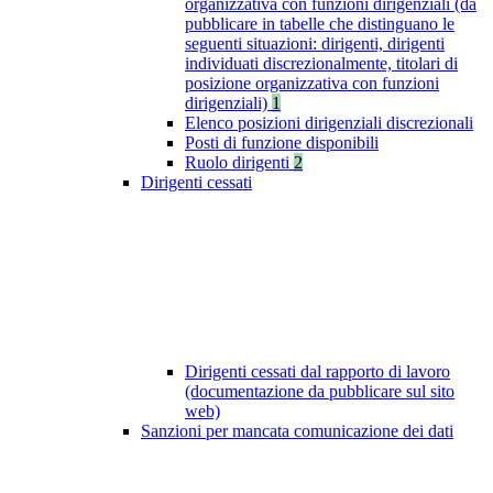
organizzativa con funzioni dirigenziali (da
pubblicare in tabelle che distinguano le
seguenti situazioni: dirigenti, dirigenti
individuati discrezionalmente, titolari di
posizione organizzativa con funzioni
dirigenziali)
1
Elenco posizioni dirigenziali discrezionali
Posti di funzione disponibili
Ruolo dirigenti
2
Dirigenti cessati
Dirigenti cessati dal rapporto di lavoro
(documentazione da pubblicare sul sito
web)
Sanzioni per mancata comunicazione dei dati