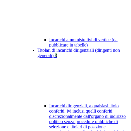
Incarichi amministrativi di vertice (da
pubblicare in tabelle)
Titolari di incarichi dirigenziali (dirigenti non
generali)
3
Incarichi dirigenziali, a qualsiasi titolo
conferiti, ivi inclusi quelli conferiti
discrezionalmente dall'organo di indirizzo
politico senza procedure pubbliche di
selezione e titolari di posizione