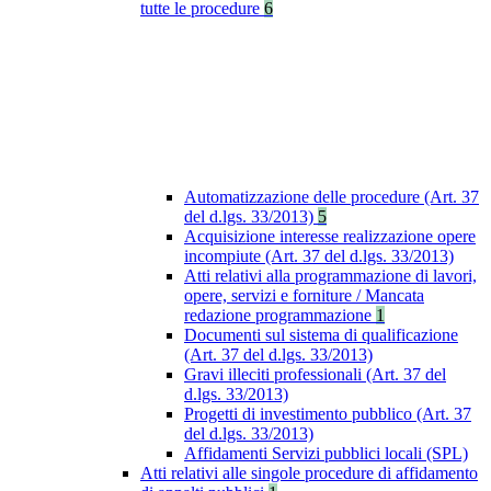
tutte le procedure
6
Automatizzazione delle procedure (Art. 37
del d.lgs. 33/2013)
5
Acquisizione interesse realizzazione opere
incompiute (Art. 37 del d.lgs. 33/2013)
Atti relativi alla programmazione di lavori,
opere, servizi e forniture / Mancata
redazione programmazione
1
Documenti sul sistema di qualificazione
(Art. 37 del d.lgs. 33/2013)
Gravi illeciti professionali (Art. 37 del
d.lgs. 33/2013)
Progetti di investimento pubblico (Art. 37
del d.lgs. 33/2013)
Affidamenti Servizi pubblici locali (SPL)
Atti relativi alle singole procedure di affidamento