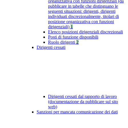
organizzativa con funzioni dirigenziali (da
pubblicare in tabelle che distinguano le
seguenti situazioni: dirigenti, dirigenti
individuati discrezionalmente, titolari di
posizione organizzativa con funzioni
dirigenziali)
1
Elenco posizioni dirigenziali discrezionali
Posti di funzione disponibili
Ruolo dirigenti
2
Dirigenti cessati
Dirigenti cessati dal rapporto di lavoro
(documentazione da pubblicare sul sito
web)
Sanzioni per mancata comunicazione dei dati