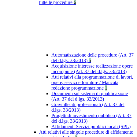
tutte le procedure
6
Automatizzazione delle procedure (Art. 37
del d.lgs. 33/2013)
5
Acquisizione interesse realizzazione opere
incompiute (Art. 37 del d.lgs. 33/2013)
Atti relativi alla programmazione di lavori,
opere, servizi e forniture / Mancata
redazione programmazione
1
Documenti sul sistema di qualificazione
(Art. 37 del d.lgs. 33/2013)
Gravi illeciti professionali (Art. 37 del
d.lgs. 33/2013)
Progetti di investimento pubblico (Art. 37
del d.lgs. 33/2013)
Affidamenti Servizi pubblici locali (SPL)
Atti relativi alle singole procedure di affidamento