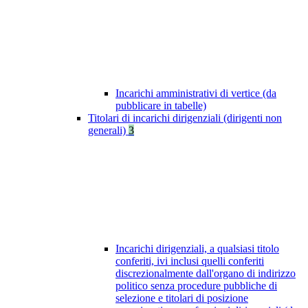
Incarichi amministrativi di vertice (da
pubblicare in tabelle)
Titolari di incarichi dirigenziali (dirigenti non
generali)
3
Incarichi dirigenziali, a qualsiasi titolo
conferiti, ivi inclusi quelli conferiti
discrezionalmente dall'organo di indirizzo
politico senza procedure pubbliche di
selezione e titolari di posizione