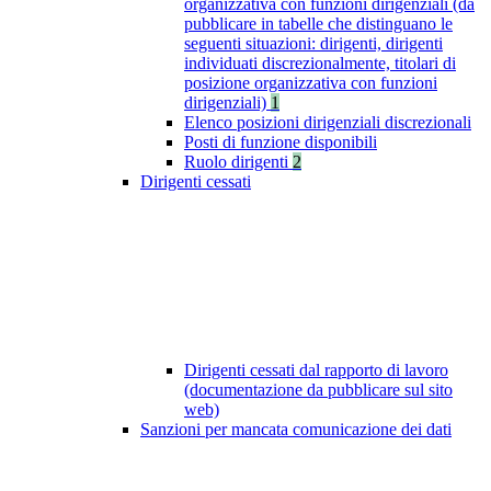
organizzativa con funzioni dirigenziali (da
pubblicare in tabelle che distinguano le
seguenti situazioni: dirigenti, dirigenti
individuati discrezionalmente, titolari di
posizione organizzativa con funzioni
dirigenziali)
1
Elenco posizioni dirigenziali discrezionali
Posti di funzione disponibili
Ruolo dirigenti
2
Dirigenti cessati
Dirigenti cessati dal rapporto di lavoro
(documentazione da pubblicare sul sito
web)
Sanzioni per mancata comunicazione dei dati