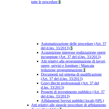
tutte le procedure
6
Automatizzazione delle procedure (Art. 37
del d.lgs. 33/2013)
5
Acquisizione interesse realizzazione opere
incompiute (Art. 37 del d.lgs. 33/2013)
Atti relativi alla programmazione di lavori,
opere, servizi e forniture / Mancata
redazione programmazione
1
Documenti sul sistema di qualificazione
(Art. 37 del d.lgs. 33/2013)
Gravi illeciti professionali (Art. 37 del
d.lgs. 33/2013)
Progetti di investimento pubblico (Art. 37
del d.lgs. 33/2013)
Affidamenti Servizi pubblici locali (SPL)
Atti relativi alle singole procedure di affidamento