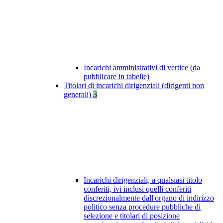
Incarichi amministrativi di vertice (da
pubblicare in tabelle)
Titolari di incarichi dirigenziali (dirigenti non
generali)
3
Incarichi dirigenziali, a qualsiasi titolo
conferiti, ivi inclusi quelli conferiti
discrezionalmente dall'organo di indirizzo
politico senza procedure pubbliche di
selezione e titolari di posizione