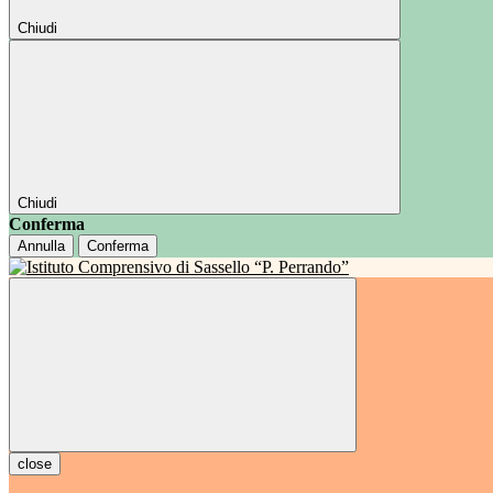
Chiudi
Chiudi
Conferma
Annulla
Conferma
close