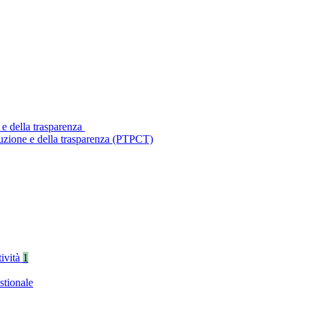
 e della trasparenza
ruzione e della trasparenza (PTPCT)
tività
1
stionale