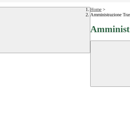
Home
>
Amministrazione Tra
Amministr