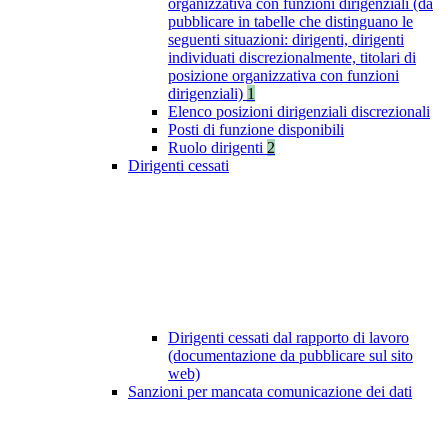
organizzativa con funzioni dirigenziali (da
pubblicare in tabelle che distinguano le
seguenti situazioni: dirigenti, dirigenti
individuati discrezionalmente, titolari di
posizione organizzativa con funzioni
dirigenziali)
1
Elenco posizioni dirigenziali discrezionali
Posti di funzione disponibili
Ruolo dirigenti
2
Dirigenti cessati
Dirigenti cessati dal rapporto di lavoro
(documentazione da pubblicare sul sito
web)
Sanzioni per mancata comunicazione dei dati