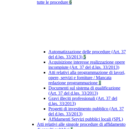
tutte le procedure
6
Automatizzazione delle procedure (Art. 37
del d.lgs. 33/2013)
5
Acquisizione interesse realizzazione opere
incompiute (Art. 37 del d.lgs. 33/2013)
Atti relativi alla programmazione di lavori,
opere, servizi e forniture / Mancata
redazione programmazione
1
Documenti sul sistema di qualificazione
(Art. 37 del d.lgs. 33/2013)
Gravi illeciti professionali (Art. 37 del
d.lgs. 33/2013)
Progetti di investimento pubblico (Art. 37
del d.lgs. 33/2013)
Affidamenti Servizi pubblici locali (SPL)
Atti relativi alle singole procedure di affidamento