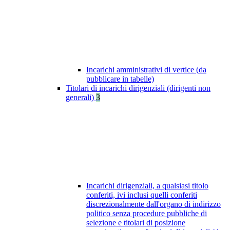
Incarichi amministrativi di vertice (da
pubblicare in tabelle)
Titolari di incarichi dirigenziali (dirigenti non
generali)
3
Incarichi dirigenziali, a qualsiasi titolo
conferiti, ivi inclusi quelli conferiti
discrezionalmente dall'organo di indirizzo
politico senza procedure pubbliche di
selezione e titolari di posizione