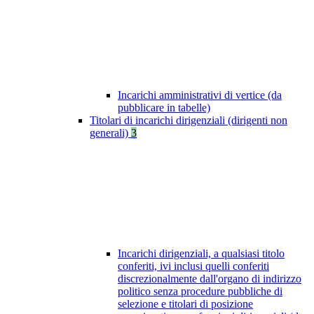
Incarichi amministrativi di vertice (da
pubblicare in tabelle)
Titolari di incarichi dirigenziali (dirigenti non
generali)
3
Incarichi dirigenziali, a qualsiasi titolo
conferiti, ivi inclusi quelli conferiti
discrezionalmente dall'organo di indirizzo
politico senza procedure pubbliche di
selezione e titolari di posizione