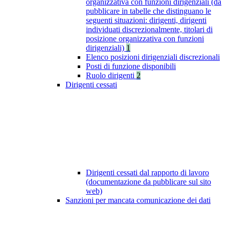
organizzativa con funzioni dirigenziali (da
pubblicare in tabelle che distinguano le
seguenti situazioni: dirigenti, dirigenti
individuati discrezionalmente, titolari di
posizione organizzativa con funzioni
dirigenziali)
1
Elenco posizioni dirigenziali discrezionali
Posti di funzione disponibili
Ruolo dirigenti
2
Dirigenti cessati
Dirigenti cessati dal rapporto di lavoro
(documentazione da pubblicare sul sito
web)
Sanzioni per mancata comunicazione dei dati