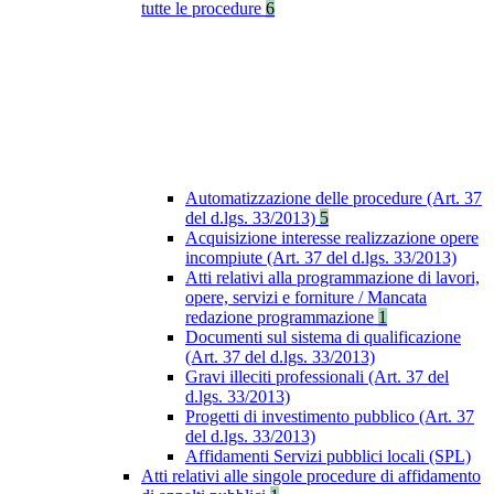
tutte le procedure
6
Automatizzazione delle procedure (Art. 37
del d.lgs. 33/2013)
5
Acquisizione interesse realizzazione opere
incompiute (Art. 37 del d.lgs. 33/2013)
Atti relativi alla programmazione di lavori,
opere, servizi e forniture / Mancata
redazione programmazione
1
Documenti sul sistema di qualificazione
(Art. 37 del d.lgs. 33/2013)
Gravi illeciti professionali (Art. 37 del
d.lgs. 33/2013)
Progetti di investimento pubblico (Art. 37
del d.lgs. 33/2013)
Affidamenti Servizi pubblici locali (SPL)
Atti relativi alle singole procedure di affidamento