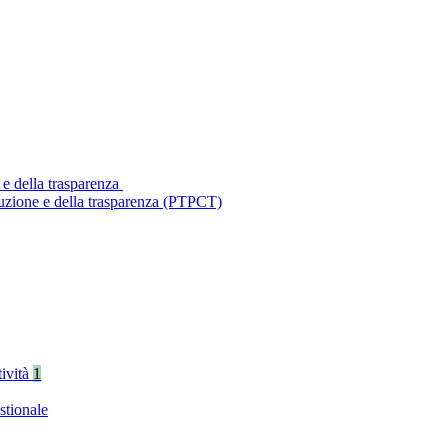
 e della trasparenza
ruzione e della trasparenza (PTPCT)
tività
1
stionale