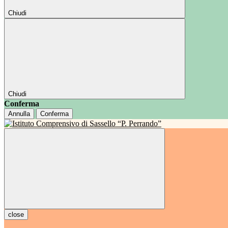
Chiudi
Chiudi
Conferma
Annulla
Conferma
close