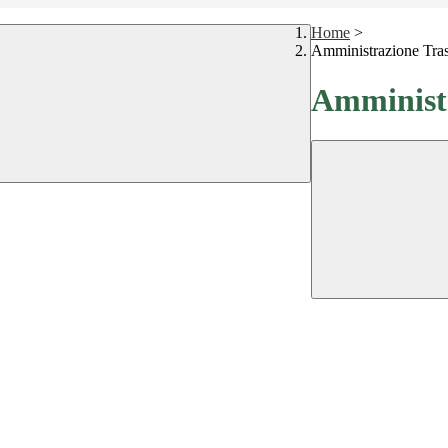
Home
>
Amministrazione Tra
Amministr