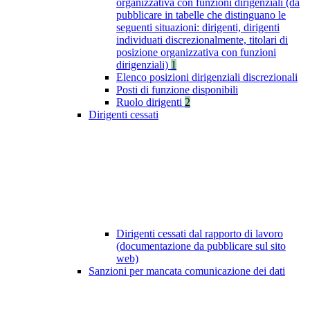
organizzativa con funzioni dirigenziali (da
pubblicare in tabelle che distinguano le
seguenti situazioni: dirigenti, dirigenti
individuati discrezionalmente, titolari di
posizione organizzativa con funzioni
dirigenziali)
1
Elenco posizioni dirigenziali discrezionali
Posti di funzione disponibili
Ruolo dirigenti
2
Dirigenti cessati
Dirigenti cessati dal rapporto di lavoro
(documentazione da pubblicare sul sito
web)
Sanzioni per mancata comunicazione dei dati