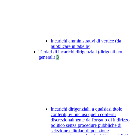
Incarichi amministrativi di vertice (da
pubblicare in tabelle)
Titolari di incarichi dirigenziali (dirigenti non
generali)
3
Incarichi dirigenziali, a qualsiasi titolo
conferiti, ivi inclusi quelli conferiti
discrezionalmente dall'organo di indirizzo
politico senza procedure pubbliche di
selezione e titolari di posizione