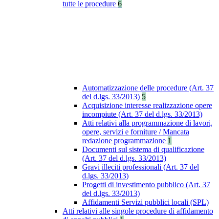
tutte le procedure
6
Automatizzazione delle procedure (Art. 37
del d.lgs. 33/2013)
5
Acquisizione interesse realizzazione opere
incompiute (Art. 37 del d.lgs. 33/2013)
Atti relativi alla programmazione di lavori,
opere, servizi e forniture / Mancata
redazione programmazione
1
Documenti sul sistema di qualificazione
(Art. 37 del d.lgs. 33/2013)
Gravi illeciti professionali (Art. 37 del
d.lgs. 33/2013)
Progetti di investimento pubblico (Art. 37
del d.lgs. 33/2013)
Affidamenti Servizi pubblici locali (SPL)
Atti relativi alle singole procedure di affidamento