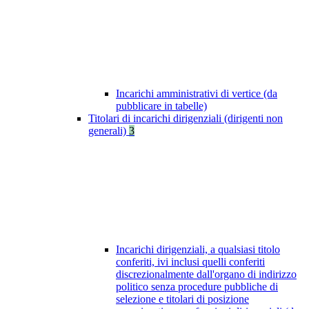
Incarichi amministrativi di vertice (da
pubblicare in tabelle)
Titolari di incarichi dirigenziali (dirigenti non
generali)
3
Incarichi dirigenziali, a qualsiasi titolo
conferiti, ivi inclusi quelli conferiti
discrezionalmente dall'organo di indirizzo
politico senza procedure pubbliche di
selezione e titolari di posizione