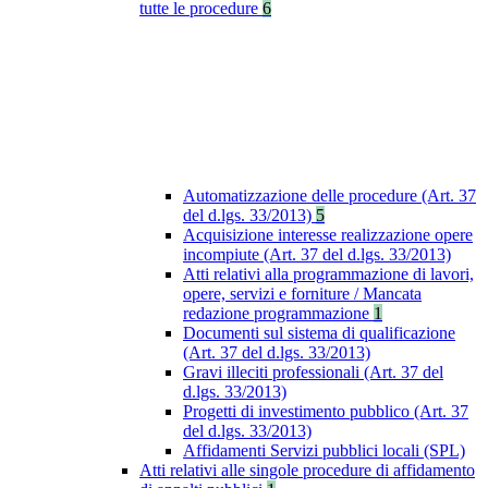
tutte le procedure
6
Automatizzazione delle procedure (Art. 37
del d.lgs. 33/2013)
5
Acquisizione interesse realizzazione opere
incompiute (Art. 37 del d.lgs. 33/2013)
Atti relativi alla programmazione di lavori,
opere, servizi e forniture / Mancata
redazione programmazione
1
Documenti sul sistema di qualificazione
(Art. 37 del d.lgs. 33/2013)
Gravi illeciti professionali (Art. 37 del
d.lgs. 33/2013)
Progetti di investimento pubblico (Art. 37
del d.lgs. 33/2013)
Affidamenti Servizi pubblici locali (SPL)
Atti relativi alle singole procedure di affidamento