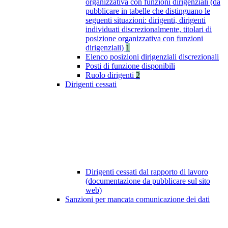
organizzativa con funzioni dirigenziali (da
pubblicare in tabelle che distinguano le
seguenti situazioni: dirigenti, dirigenti
individuati discrezionalmente, titolari di
posizione organizzativa con funzioni
dirigenziali)
1
Elenco posizioni dirigenziali discrezionali
Posti di funzione disponibili
Ruolo dirigenti
2
Dirigenti cessati
Dirigenti cessati dal rapporto di lavoro
(documentazione da pubblicare sul sito
web)
Sanzioni per mancata comunicazione dei dati