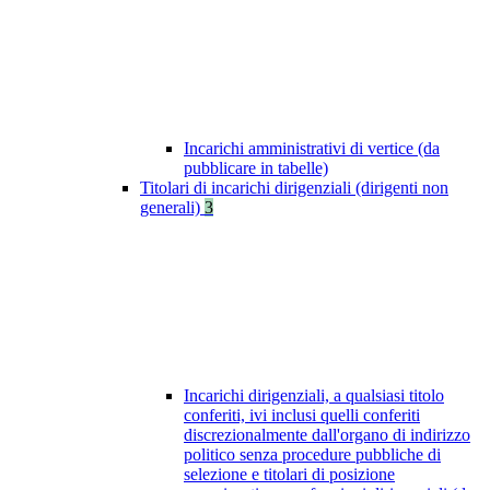
Incarichi amministrativi di vertice (da
pubblicare in tabelle)
Titolari di incarichi dirigenziali (dirigenti non
generali)
3
Incarichi dirigenziali, a qualsiasi titolo
conferiti, ivi inclusi quelli conferiti
discrezionalmente dall'organo di indirizzo
politico senza procedure pubbliche di
selezione e titolari di posizione