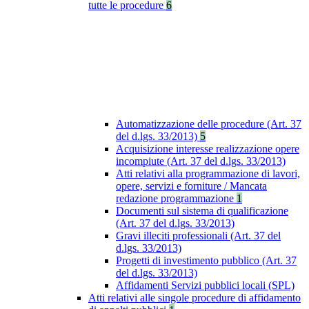
tutte le procedure
6
Automatizzazione delle procedure (Art. 37
del d.lgs. 33/2013)
5
Acquisizione interesse realizzazione opere
incompiute (Art. 37 del d.lgs. 33/2013)
Atti relativi alla programmazione di lavori,
opere, servizi e forniture / Mancata
redazione programmazione
1
Documenti sul sistema di qualificazione
(Art. 37 del d.lgs. 33/2013)
Gravi illeciti professionali (Art. 37 del
d.lgs. 33/2013)
Progetti di investimento pubblico (Art. 37
del d.lgs. 33/2013)
Affidamenti Servizi pubblici locali (SPL)
Atti relativi alle singole procedure di affidamento